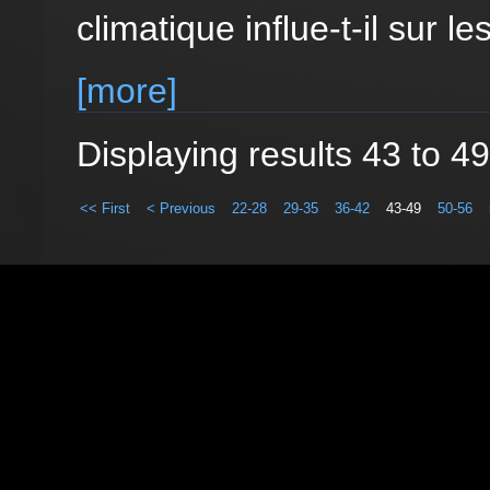
climatique influe-t-il sur le
[more]
Displaying results 43 to 49
<< First
< Previous
22-28
29-35
36-42
43-49
50-56