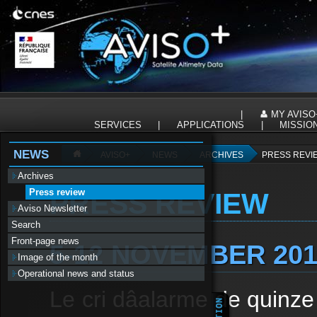
Panneau de gestion des cookies
|
MY AVISO
SERVICES
|
APPLICATIONS
|
MISSIO
NEWS
AVISO+
NEWS
ARCHIVES
PRESS REVI
Archives
Press review
PRESS REVIEW
Aviso Newsletter
Search
Front-page news
5-12 NOVEMBER 20
Image of the month
Operational news and status
Le cri dâalarme de quinze 