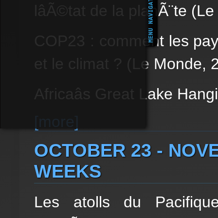
lâÃ©tat de la planÃ¨te (L
COP23 : comment les pay
et le climat ? (Le Monde, 
Africaâs Great Lake Hangin
[more]
OCTOBER 23 - NOVE
WEEKS
Les atolls du Pacifiq