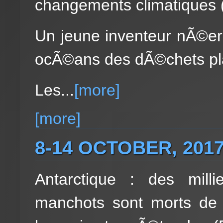
changements climatiques (
Un jeune inventeur nÃ©erl
ocÃ©ans des dÃ©chets pla
Les...
[more]
[more]
8-14 OCTOBER, 201
Antarctique : des mill
manchots sont morts de