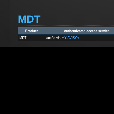
MDT
Product
Authenticated access service
MDT
accès via
MY AVISO+