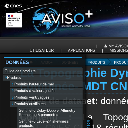
Panneau de gestion des cookies
|
MY AVISO
UTILISATEUR
|
APPLICATIONS
|
MISSION
DONNÉES
AVISO+
DONNÉES
PRODUITS
PRODUIT
La Topographie D
Guide des produits
Produits
combinée- MDT C
Produits hauteur de mer
Produits à valeur ajoutée
Produits vent/vagues
Types de dataset:
données
Produits auxiliaires
Sentinel-6 Delay-Doppler Altimetry
Contenu :
La Topog
Retracking 5 parameters
Sentinel-6 Level-2P skewness
MDT_CNES-CLS18 résult
products