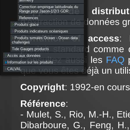
altimetry
Correction empirique latitudinale du
Support de distrib
Range pour Jason-1/2/3 GDR
References
d'extraction de données g
Produits glace
Produits indicateurs océaniques
Condition of access
:
Produits simulés Ocean - Ocean data
challenges
produit standard comme
Tide Gauges products
Accès aux données
Consultez aussi les
FAQ
p
Information sur les produits
que vous êtes déjà un uti
CALVAL
Copyright
: 1992-en cour
Référence
:
- Mulet, S., Rio, M.-H., Et
Dibarboure, G., Feng, H.,