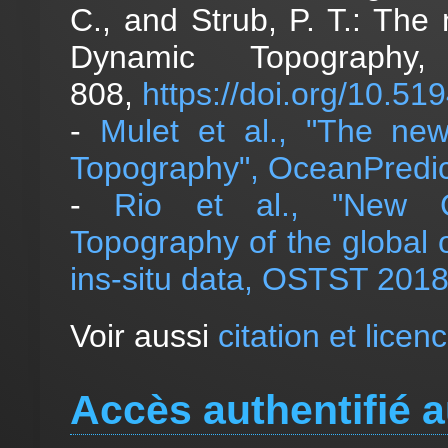
C., and Strub, P. T.: T
Dynamic Topograph
808,
https://doi.org/10.5
-
Mulet et al., "The 
Topography", OceanPredic
-
Rio et al., "New
Topography of the global o
ins-situ data, OSTST 201
Voir aussi
citation et lice
Accès authentifié 