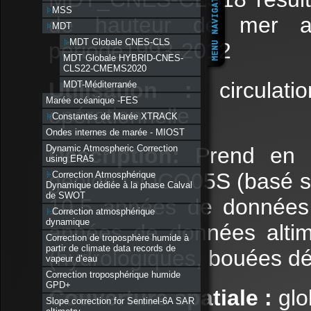
MSS
de hauteur de mer a
MDT
MDT Globale CNES-CLS
période1993-2012
MDT Globale HYBRID-CNES-
CLS22-CMEMS2020
Utilisation :
circulat
MDT-Méditerranée
Marée océanique -FES
opérationnelle
Constantes de Marée XTRACK
Ondes internes de marée - MIOST
Dynamic Atmospheric Correction
Description:
Prend en 
using ERA5
géoide GOCO05S (basé su
Correction Atmosphérique
Dynamique dédiée à la phase Calval
de SWOT
10.5 années de données
Correction atmosphérique
dynamique
années de données alti
Correction de troposphère humide à
partir de climate data records de
(hydrologiques, bouées dér
vapeur d’eau
Correction troposphérique humide
GPD+
Couverture spatiale :
glo
Slope correction for Sentinel-6A SAR