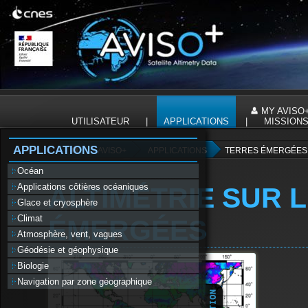
Panneau de gestion des cookies
|
MY AVISO
UTILISATEUR
|
APPLICATIONS
|
MISSION
APPLICATIONS
AVISO+
APPLICATIONS
TERRES ÉMERGÉES
Océan
Applications côtières océaniques
ALTIMÉTRIE SUR 
Glace et cryosphère
Climat
ÉMERGÉES
Atmosphère, vent, vagues
Géodésie et géophysique
Biologie
Navigation par zone géographique