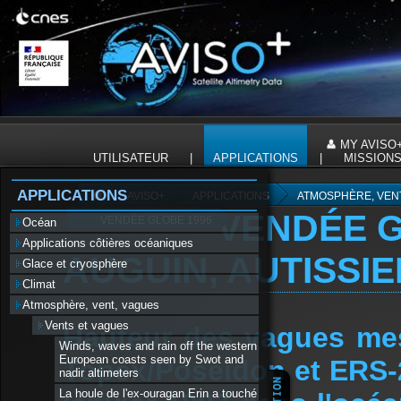
Panneau de gestion des cookies
|
MY AVISO
UTILISATEUR
|
APPLICATIONS
|
MISSION
APPLICATIONS
AVISO+
APPLICATIONS
ATMOSPHÈRE, VEN
VENDÉE G
VENDÉE GLOBE 1996
Océan
Applications côtières océaniques
AUGUIN, AUTISSI
Glace et cryosphère
Climat
Atmosphère, vent, vagues
Vents et vagues
Hauteur des vagues mesu
Winds, waves and rain off the western
European coasts seen by Swot and
Topex/Poséidon et ERS-
nadir altimeters
La houle de l'ex-ouragan Erin a touché