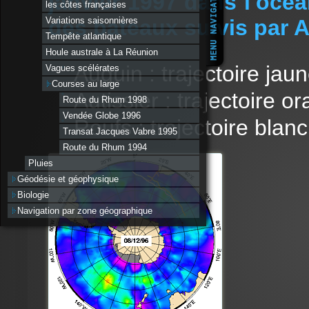
janvier 1997 dans l'océa
les côtes françaises
Variations saisonnières
des bateaux suivis par 
Tempête atlantique
Houle australe à La Réunion
Auguin : trajectoire jau
Vagues scélérates
Courses au large
Autissier : trajectoire o
Route du Rhum 1998
Vendée Globe 1996
Roufs : trajectoire blan
Transat Jacques Vabre 1995
Route du Rhum 1994
Pluies
Géodésie et géophysique
Biologie
Navigation par zone géographique