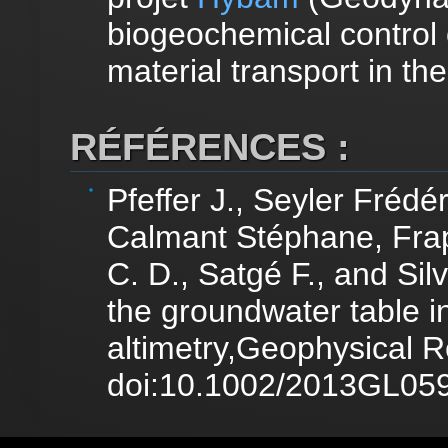
biogeochemical control 
material transport in t
RÉFÉRENCES :
Pfeffer J., Seyler Fréd
Calmant Stéphane, Frap
C. D., Satgé F., and Si
the groundwater table in
altimetry,Geophysical R
doi:10.1002/2013GL05