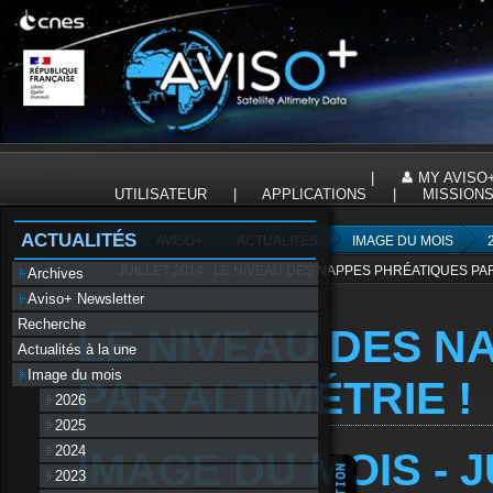
Panneau de gestion des cookies
|
MY AVISO
UTILISATEUR
|
APPLICATIONS
|
MISSION
ACTUALITÉS
AVISO+
ACTUALITÉS
IMAGE DU MOIS
JUILLET 2014 : LE NIVEAU DES NAPPES PHRÉATIQUES PAR
Archives
Aviso+ Newsletter
Recherche
LE NIVEAU DES N
Actualités à la une
Image du mois
PAR ALTIMÉTRIE !
2026
2025
2024
IMAGE DU MOIS - J
2023